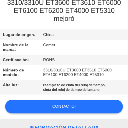
3310/3310U ET3600 ET3610 ET6000
ET6100 ET6200 ET4000 ET5310
CONTROL
mejoró
DE
CALIDAD
Lugar de origen:
China
Nombre de la
Comet
CONTÁCTENOS
marca:
Certificación:
ROHS
SOLICITAR
Número de
3310/3310U ET3600 ET3610 ET6000
UNA
modelo:
ET6100 ET6200 ET4000 ET5310
COTIZACIÓN
Alta luz:
,
reemplazo de cinta del reloj de tiempo
cinta del reloj de tiempo del amano
MAPA
CONTACTO!
DEL
SITIO
INFORMACIÓN DETALLADA