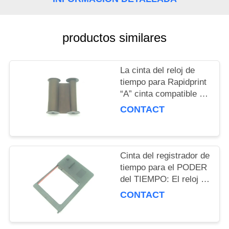
PRIVACY
POLICY
productos similares
La cinta del reloj de
tiempo para Rapidprint
“A” cinta compatible de
Widmer T, de D o de la
CONTACT
serie de N
ENNEGRECE el
registrador de tiempo
DE NYLON 1096-0
Cinta del registrador de
mejorado
tiempo para el PODER
del TIEMPO: El reloj de
tiempo de QR-2000
CONTACT
QR-2000S QR-
2000AQR-52 QR-52S
QR52A mejoró