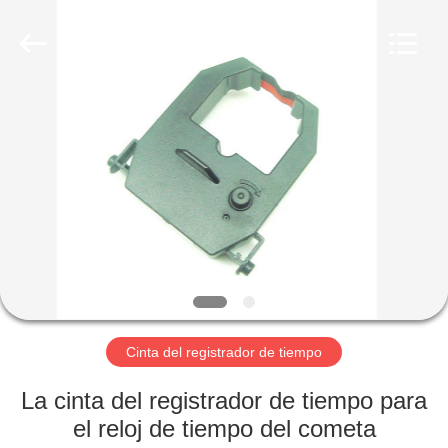
Ida
Electronic
Tech
Limited.
All
Rights
Reserved.
Developed
INICIO
by
ECER
PRODUCTOS
SOBRE
NOSOTROS
VISITA
A
Cinta del registrador de tiempo
LA
La cinta del registrador de tiempo para
FÁBRICA
el reloj de tiempo del cometa