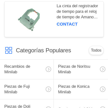
La cinta del registrador
de tiempo para el reloj
de tiempo de Amano
EX3500/5100/5300/5200/EX
CONTACT
mejoró
Categorías Populares
Todos
Recambios de
Piezas de Noritsu
Minilab
Minilab
Piezas de Fuji
Piezas de Konica
Minilab
Minilab
Piezas de Doli