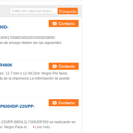
LQ136KW/S015336
Contacto
80D-
1100II/1700II/DS650/DS300/DS80D-
 de ensayo deben ser las siguientes:
AR480K
Contacto
: 12,7 mm x 12 mColor: Negro Por favor,
nta de la impresora La información se puede
Contacto
600/IDP-220/PP-
20/PP-88D/LQ-720K/DP350 se realizarán en
or: Negro Para m...
Leer más