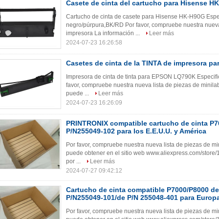
Casete de cinta del cartucho para Hisense H
Cartucho de cinta de casete para Hisense HK-H90G Espec
negro/púrpura,BK/RD Por favor, compruebe nuestra nueva l
impresora La información ...
Leer más
2024-07-23 16:26:58
Casetes de cinta de la TINTA de impresora 
Impresora de cinta de tinta para EPSON LQ790K Especifi
favor, compruebe nuestra nueva lista de piezas de minilab
puede ...
Leer más
2024-07-23 16:26:09
PRINTRONIX compatible cartucho de cinta P7
P/N255049-102 para los E.E.U.U. y América
Por favor, compruebe nuestra nueva lista de piezas de min
puede obtener en el sitio web www.aliexpress.com/stor
por ...
Leer más
2024-07-27 09:42:12
Cartucho de cinta compatible P7000/P8000 
P/N255049-101/de P/N 255048-401 para Europa
Por favor, compruebe nuestra nueva lista de piezas de min