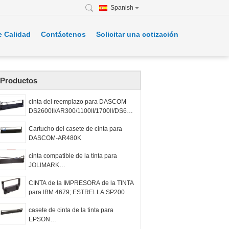
Spanish
e Calidad
Contáctenos
Solicitar una cotización
Productos
cinta del reemplazo para DASCOM
DS2600II/AR300/1100II/1700II/DS650/
DS300/DS80D-
Cartucho del casete de cinta para
3/DS7120/DS1860/DS610II /DS50
DASCOM-AR480K
cinta compatible de la tinta para
JOLIMARK
LQ600K/LQ600K+/LQ600KII/LQ720K/
CINTA de la IMPRESORA de la TINTA
TP600K/RP600/IDP-220/PP-88D/LQ-
para IBM 4679; ESTRELLA SP200
720K/DP350
casete de cinta de la tinta para
EPSON
LQ1600KIIIH/LQ2090/2090C/FX2190/