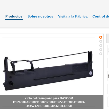
o
Productos
Sobre nosotros
Visita a la Fábrica
Control d
Cartucho del casete de cinta para DASCOM-AR480K