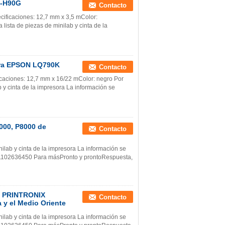
K-H90G
Contacto
ificaciones: 12,7 mm x 3,5 mColor:
ista de piezas de minilab y cinta de la
para EPSON LQ790K
Contacto
caciones: 12,7 mm x 16/22 mColor: negro Por
 y cinta de la impresora La información se
000, P8000 de
Contacto
ilab y cinta de la impresora La información se
e/1102636450 Para másPronto y prontoRespuesta,
de PRINTRONIX
Contacto
 y el Medio Oriente
ilab y cinta de la impresora La información se