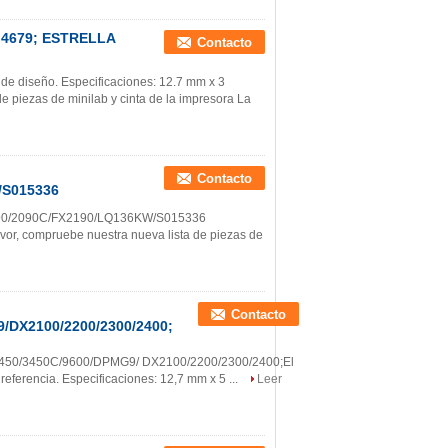
M 4679; ESTRELLA
Contacto
 de diseño. Especificaciones: 12.7 mm x 3
e piezas de minilab y cinta de la impresora La
Contacto
/S015336
2090/2090C/FX2190/LQ136KW/S015336
vor, compruebe nuestra nueva lista de piezas de
Contacto
/DX2100/2200/2300/2400;
3450/3450C/9600/DPMG9/ DX2100/2200/2300/2400;El
eferencia. Especificaciones: 12,7 mm x 5 ...
Leer