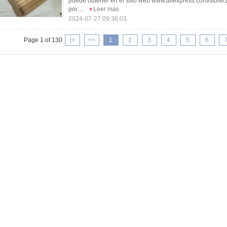
puede obtener en el sitio web www.aliexpress.com/stor
por ...
Leer más
2024-07-27 09:36:03
Page 1 of 130
|<
<<
1
2
3
4
5
6