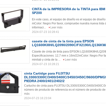
CINTA de la IMPRESORA de la TINTA para IB
SP200
En este caso, el equipo de diseño es el equipo de diseño
mColor: Negro Por favor, compruebe nuestra nueva lista d
informaci...
Leer más
2024-07-23 10:28:41
casete de cinta de la tinta para EPSON
LQ1600KIIIH/LQ2090/2090C/FX2190/LQ136KW
Cásete de cinta de tinta para EPSON LQ1600KIIIH/LQ
Especificaciones: 12,7 mm x 16m/22mColor: Negro Por fa
minilab y cinta de la ...
Leer más
2024-07-23 10:28:21
cinta Cartidge para FUJITSU
DL3300/3300C/3400/3400C/3450/3450C/9600/DPMG9
PIEDRA 2400/2401/2402/2
Cartucho de cinta para FUJITSU DL3300/3300C/3400/3400C/
número de producto de referencia es el número de producto de r
más
2024-07-23 16:23:04