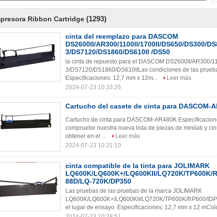
(1293)
presora Ribbon Cartridge
cinta del reemplazo para DASCOM
DS2600II/AR300/1100II/1700II/DS650/DS300/DS
3/DS7120/DS1860/DS610II /DS50
la cinta de repuesto para el DASCOM DS2600II/AR300/
3/DS7120/DS1860/DS610IILas condiciones de las pruebas
Especificaciones: 12,7 mm x 12m...
Leer más
2024-07-23 10:33:26
Cartucho del casete de cinta para DASCOM-
Cartucho de cinta para DASCOM-AR480K Especificaciones
compruebe nuestra nueva lista de piezas de minilab y ci
obtener en el ...
Leer más
2024-07-23 10:31:10
cinta compatible de la tinta para JOLIMARK
LQ600K/LQ600K+/LQ600KII/LQ720K/TP600K/RP
88D/LQ-720K/DP350
Las pruebas de las pruebas de la marca JOLIMARK
LQ600K/LQ600K+/LQ600KII/LQ720K/TP600K/RP600/IDP-2
el lugar de ensayo. Especificaciones: 12,7 mm x 12 mCol
2024-07-23 10:28:51